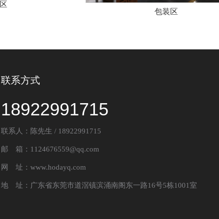
区
包装区
联系方式
18922991715
联系人：陈先生 / 18922991715
邮 箱：1124676559@qq.com
网 址：www.hodayq.com
地 址：广东省东莞市道滘镇滨涌南阁东一路16号5栋1001室