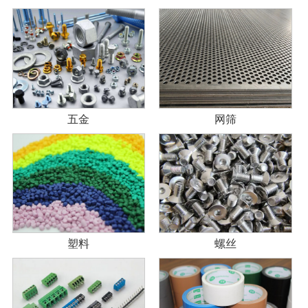
五金
网筛
塑料
螺丝